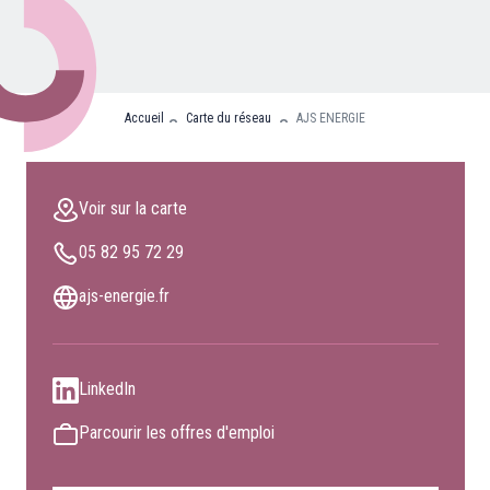
Nos partenaires
Clients professionnels
Accueil
Carte du réseau
AJS ENERGIE
Blog
Nous rejoindre
Voir sur la carte
Extranet
05 82 95 72 29
Les maîtres du bain
Nous contacter
ajs-energie.fr
FAQ
LinkedIn
Parcourir les offres d'emploi