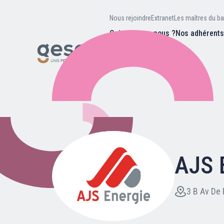
Nous rejoindre
Extranet
Les maîtres du ba
Qui sommes-nous ?
Nos adhérent
Nos missions
Valeurs et
d’être
Recherc
Notre équipe
Notre hist
AJS 
Nous rejoindre
Extranet
3 B Av De 
Les maîtres du bain