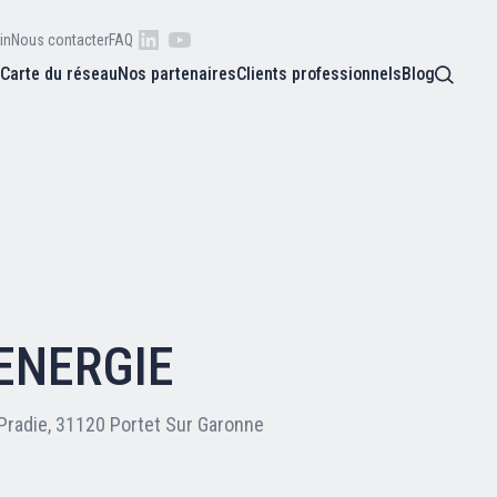
in
Nous contacter
FAQ
s
Carte du réseau
Nos partenaires
Clients professionnels
Blog
 raison
he
Qui sommes-nous ?
oire
Nos adhérents
ENERGIE
Carte du réseau
Pradie, 31120 Portet Sur Garonne
Nos partenaires