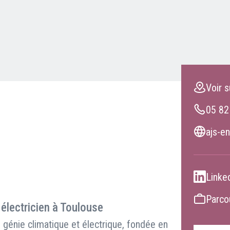
Clients professionnels
Blog
Voir s
05 82
ajs-en
Linke
Parcou
 électricien à Toulouse
génie climatique et électrique, fondée en