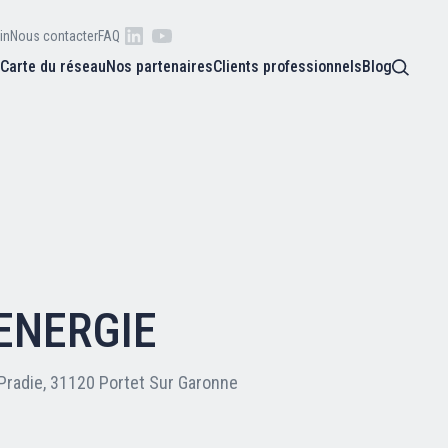
in
Nous contacter
FAQ
s
Carte du réseau
Nos partenaires
Clients professionnels
Blog
 raison
he
Qui sommes-nous ?
oire
Nos adhérents
ENERGIE
Carte du réseau
Pradie, 31120 Portet Sur Garonne
Nos partenaires