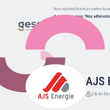
Nous rejoindre
Extranet
Les maîtres du ba
Qui sommes-nous ?
Nos adhérent
Nos missions
Valeurs et
d’être
Recherc
Notre équipe
Notre hist
AJS 
Nous rejoindre
Extranet
3 B Av De 
Les maîtres du bain