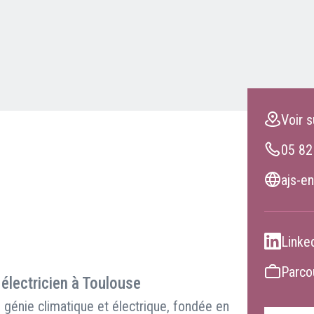
Clients professionnels
Blog
Voir s
05 82
ajs-en
Linke
Parcou
 électricien à Toulouse
génie climatique et électrique, fondée en