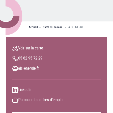
Nos partenaires
Clients professionnels
Accueil
Carte du réseau
AJS ENERGIE
Blog
Nous rejoindre
Voir sur la carte
Extranet
05 82 95 72 29
Les maîtres du bain
Nous contacter
ajs-energie.fr
FAQ
LinkedIn
Parcourir les offres d'emploi