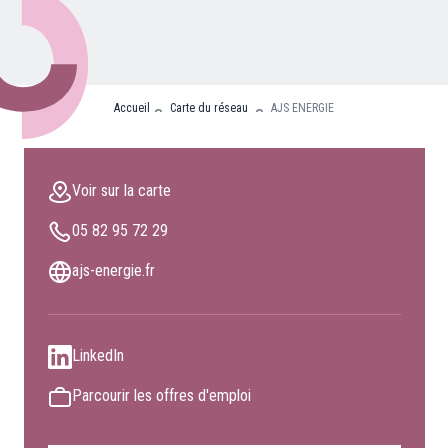
Nos partenaires
Clients professionnels
Accueil
Carte du réseau
AJS ENERGIE
Blog
Nous rejoindre
Voir sur la carte
Extranet
05 82 95 72 29
Les maîtres du bain
Nous contacter
ajs-energie.fr
FAQ
LinkedIn
Parcourir les offres d'emploi