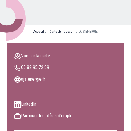
Nos partenaires
Clients professionnels
Accueil
Carte du réseau
AJS ENERGIE
Blog
Nous rejoindre
Voir sur la carte
Extranet
05 82 95 72 29
Les maîtres du bain
Nous contacter
ajs-energie.fr
FAQ
LinkedIn
Parcourir les offres d'emploi