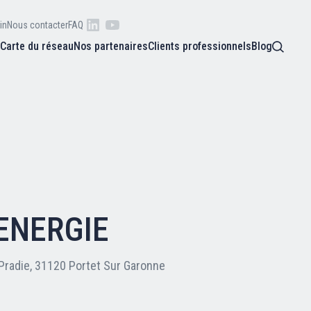
in
Nous contacter
FAQ
s
Carte du réseau
Nos partenaires
Clients professionnels
Blog
 raison
he
Qui sommes-nous ?
oire
Nos adhérents
ENERGIE
Carte du réseau
Pradie, 31120 Portet Sur Garonne
Nos partenaires