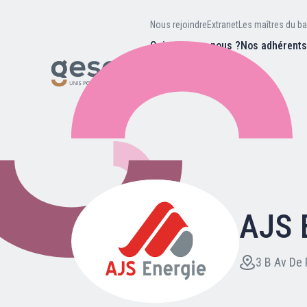
Nous rejoindre
Extranet
Les maîtres du ba
Qui sommes-nous ?
Nos adhérent
Nos missions
Valeurs et
d’être
Recherc
Notre équipe
Notre hist
AJS 
Nous rejoindre
Extranet
3 B Av De 
Les maîtres du bain