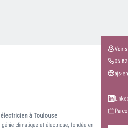
Clients professionnels
Blog
Voir s
05 82
ajs-en
Linke
Parcou
 électricien à Toulouse
génie climatique et électrique, fondée en