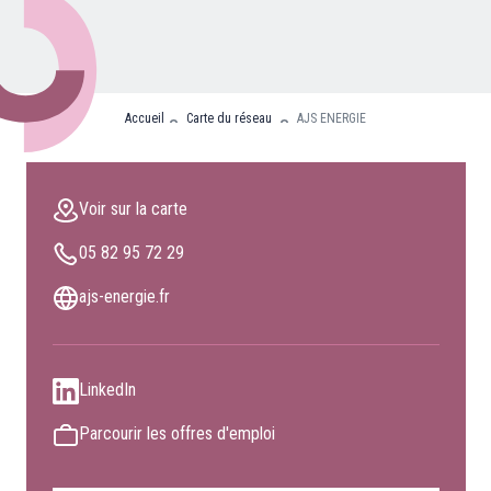
Nos partenaires
Clients professionnels
Accueil
Carte du réseau
AJS ENERGIE
Blog
Nous rejoindre
Voir sur la carte
Extranet
05 82 95 72 29
Les maîtres du bain
Nous contacter
ajs-energie.fr
FAQ
LinkedIn
Parcourir les offres d'emploi