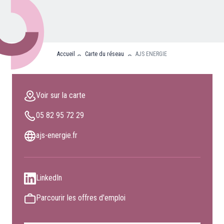
Nos partenaires
Clients professionnels
Accueil
Carte du réseau
AJS ENERGIE
Blog
Nous rejoindre
Voir sur la carte
Extranet
05 82 95 72 29
Les maîtres du bain
Nous contacter
ajs-energie.fr
FAQ
LinkedIn
Parcourir les offres d'emploi