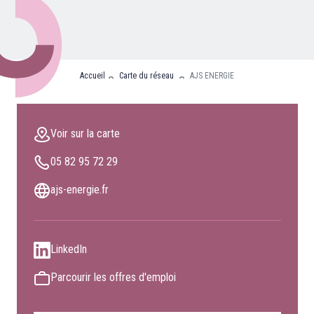
Nos partenaires
Clients professionnels
Accueil
Carte du réseau
AJS ENERGIE
Blog
Nous rejoindre
Voir sur la carte
Extranet
05 82 95 72 29
Les maîtres du bain
Nous contacter
ajs-energie.fr
FAQ
LinkedIn
Parcourir les offres d'emploi