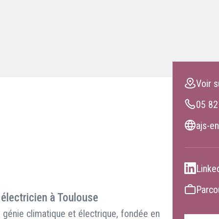
Clients professionnels
Blog
Voir s
05 82
ajs-en
Linke
Parcou
 électricien à Toulouse
génie climatique et électrique, fondée en