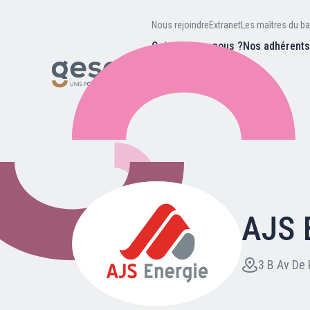
Nous rejoindre
Extranet
Les maîtres du ba
Qui sommes-nous ?
Nos adhérent
Nos missions
Valeurs et
d’être
Recherc
Notre équipe
Notre hist
AJS 
Nous rejoindre
Extranet
3 B Av De 
Les maîtres du bain