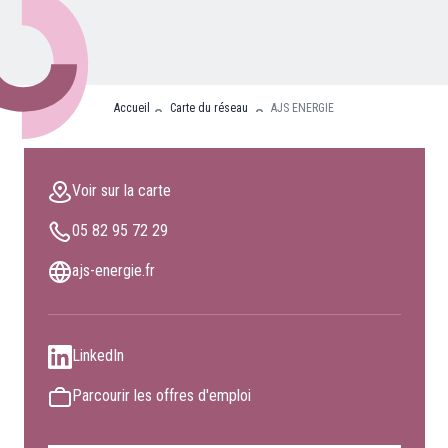
Nos partenaires
Clients professionnels
Accueil
Carte du réseau
AJS ENERGIE
Blog
Nous rejoindre
Voir sur la carte
Extranet
05 82 95 72 29
Les maîtres du bain
Nous contacter
ajs-energie.fr
FAQ
LinkedIn
Parcourir les offres d'emploi