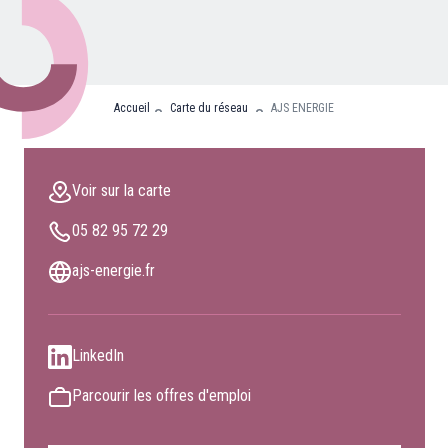
Nos partenaires
Clients professionnels
Accueil
Carte du réseau
AJS ENERGIE
Blog
Nous rejoindre
Voir sur la carte
Extranet
05 82 95 72 29
Les maîtres du bain
Nous contacter
ajs-energie.fr
FAQ
LinkedIn
Parcourir les offres d'emploi