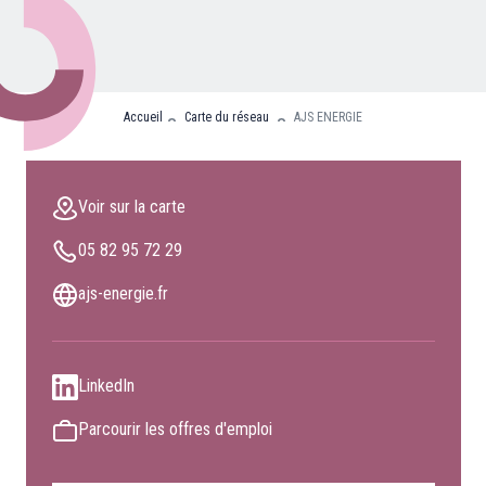
Nos partenaires
Clients professionnels
Accueil
Carte du réseau
AJS ENERGIE
Blog
Nous rejoindre
Voir sur la carte
Extranet
05 82 95 72 29
Les maîtres du bain
Nous contacter
ajs-energie.fr
FAQ
LinkedIn
Parcourir les offres d'emploi