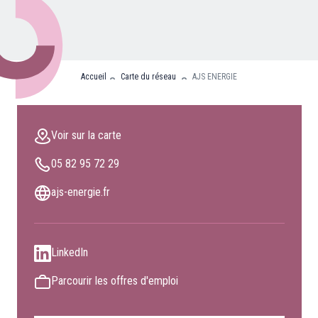
Nos partenaires
Clients professionnels
Accueil
Carte du réseau
AJS ENERGIE
Blog
Nous rejoindre
Voir sur la carte
Extranet
05 82 95 72 29
Les maîtres du bain
Nous contacter
ajs-energie.fr
FAQ
LinkedIn
Parcourir les offres d'emploi