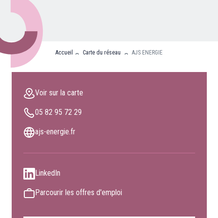
Nos partenaires
Clients professionnels
Accueil
Carte du réseau
AJS ENERGIE
Blog
Nous rejoindre
Voir sur la carte
Extranet
05 82 95 72 29
Les maîtres du bain
Nous contacter
ajs-energie.fr
FAQ
LinkedIn
Parcourir les offres d'emploi