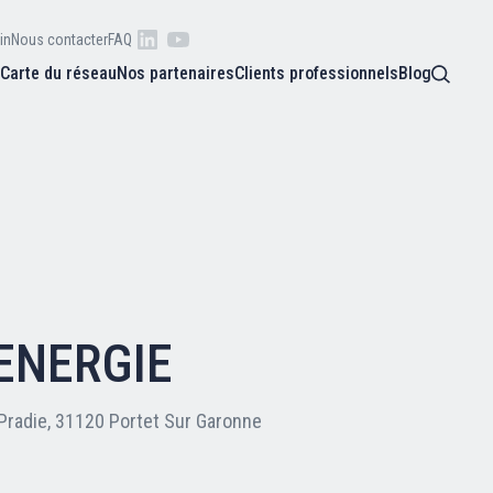
in
Nous contacter
FAQ
s
Carte du réseau
Nos partenaires
Clients professionnels
Blog
 raison
he
Qui sommes-nous ?
oire
Nos adhérents
ENERGIE
Carte du réseau
Pradie, 31120 Portet Sur Garonne
Nos partenaires