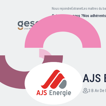
Nous rejoindre
Extranet
Les maîtres du ba
Qui sommes-nous ?
Nos adhérent
Nos missions
Valeurs et
d’être
Recherc
Notre équipe
Notre hist
AJS 
Nous rejoindre
Extranet
3 B Av De 
Les maîtres du bain