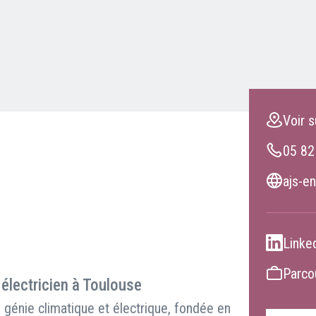
Clients professionnels
Blog
Voir s
05 82
ajs-en
Linke
Parcou
 électricien à Toulouse
génie climatique et électrique, fondée en