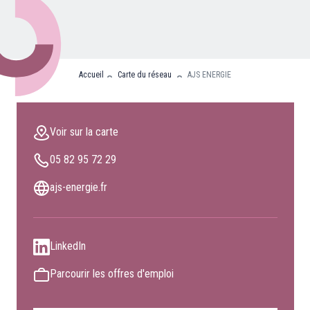
Nos partenaires
Clients professionnels
Accueil
Carte du réseau
AJS ENERGIE
Blog
Nous rejoindre
Voir sur la carte
Extranet
05 82 95 72 29
Les maîtres du bain
Nous contacter
ajs-energie.fr
FAQ
LinkedIn
Parcourir les offres d'emploi