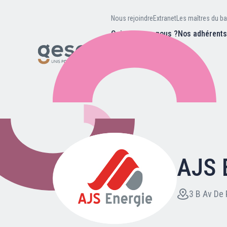
Nous rejoindre
Extranet
Les maîtres du ba
Qui sommes-nous ?
Nos adhérent
Nos missions
Valeurs et
d’être
Recherc
Notre équipe
Notre hist
AJS 
Nous rejoindre
Extranet
3 B Av De 
Les maîtres du bain