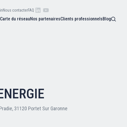
in
Nous contacter
FAQ
s
Carte du réseau
Nos partenaires
Clients professionnels
Blog
 raison
he
Qui sommes-nous ?
oire
Nos adhérents
ENERGIE
Carte du réseau
Pradie, 31120 Portet Sur Garonne
Nos partenaires