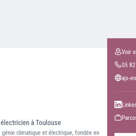
Clients professionnels
Blog
Voir s
05 82
ajs-en
Linke
Parcou
 électricien à Toulouse
génie climatique et électrique, fondée en