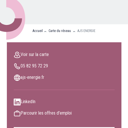
Nos partenaires
Clients professionnels
Accueil
Carte du réseau
AJS ENERGIE
Blog
Nous rejoindre
Voir sur la carte
Extranet
05 82 95 72 29
Les maîtres du bain
Nous contacter
ajs-energie.fr
FAQ
LinkedIn
Parcourir les offres d'emploi