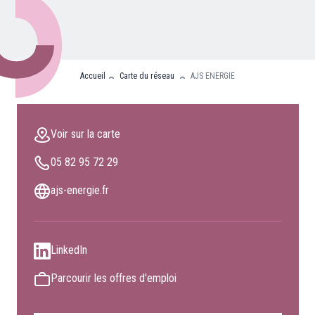
Nos partenaires
Clients professionnels
Accueil
Carte du réseau
AJS ENERGIE
Blog
Nous rejoindre
Voir sur la carte
Extranet
05 82 95 72 29
Les maîtres du bain
Nous contacter
ajs-energie.fr
FAQ
LinkedIn
Parcourir les offres d'emploi