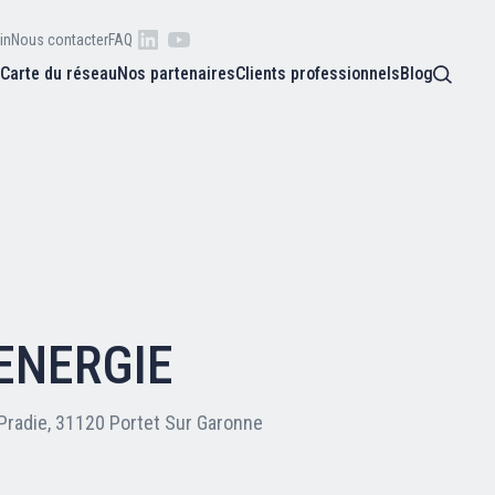
in
Nous contacter
FAQ
s
Carte du réseau
Nos partenaires
Clients professionnels
Blog
 raison
he
Qui sommes-nous ?
oire
Nos adhérents
ENERGIE
Carte du réseau
Pradie, 31120 Portet Sur Garonne
Nos partenaires