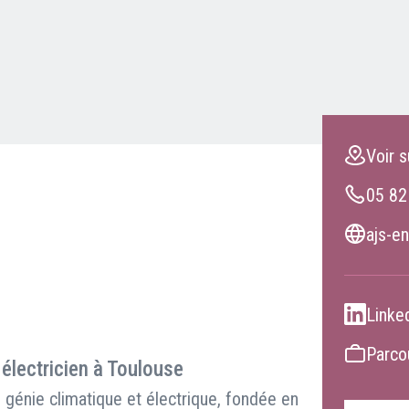
Clients professionnels
Blog
Voir s
05 82
ajs-en
Linke
Parcou
 électricien à Toulouse
génie climatique et électrique, fondée en