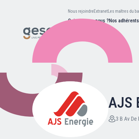
Nous rejoindre
Extranet
Les maîtres du ba
Qui sommes-nous ?
Nos adhérent
Nos missions
Valeurs et
d’être
Recherc
Notre équipe
Notre hist
AJS 
Nous rejoindre
Extranet
3 B Av De 
Les maîtres du bain