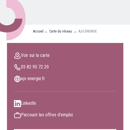
Nos partenaires
Clients professionnels
Accueil
Carte du réseau
AJS ENERGIE
Blog
Nous rejoindre
Voir sur la carte
Extranet
05 82 95 72 29
Les maîtres du bain
Nous contacter
ajs-energie.fr
FAQ
LinkedIn
Parcourir les offres d'emploi