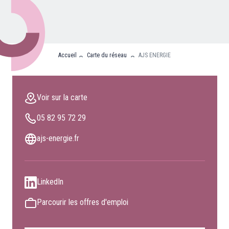
Nos partenaires
Clients professionnels
Accueil
Carte du réseau
AJS ENERGIE
Blog
Nous rejoindre
Voir sur la carte
Extranet
05 82 95 72 29
Les maîtres du bain
Nous contacter
ajs-energie.fr
FAQ
LinkedIn
Parcourir les offres d'emploi