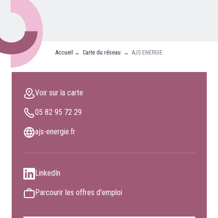
Nos partenaires
Clients professionnels
Accueil
Carte du réseau
AJS ENERGIE
Blog
Nous rejoindre
Voir sur la carte
Extranet
05 82 95 72 29
Les maîtres du bain
Nous contacter
ajs-energie.fr
FAQ
LinkedIn
Parcourir les offres d'emploi