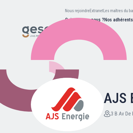
Nous rejoindre
Extranet
Les maîtres du ba
Qui sommes-nous ?
Nos adhérent
Nos missions
Valeurs et
d’être
Recherc
Notre équipe
Notre hist
AJS 
Nous rejoindre
Extranet
3 B Av De 
Les maîtres du bain