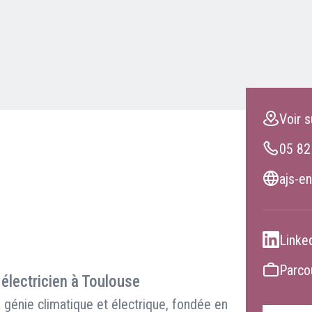
Clients professionnels
Blog
Voir s
05 82
ajs-en
Linke
Parcou
 électricien à Toulouse
génie climatique et électrique, fondée en