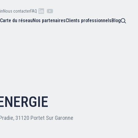
in
Nous contacter
FAQ
s
Carte du réseau
Nos partenaires
Clients professionnels
Blog
 raison
he
Qui sommes-nous ?
oire
Nos adhérents
ENERGIE
Carte du réseau
Pradie, 31120 Portet Sur Garonne
Nos partenaires