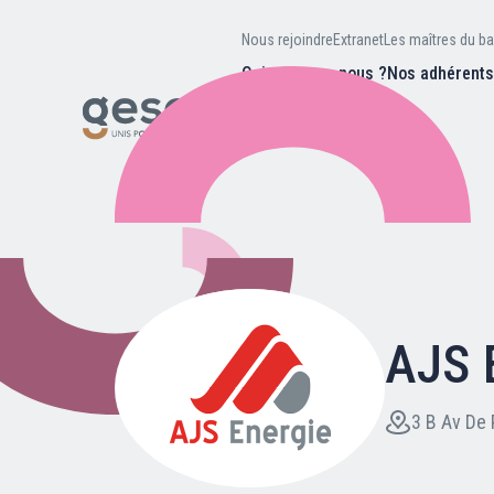
Nous rejoindre
Extranet
Les maîtres du ba
Qui sommes-nous ?
Nos adhérent
Nos missions
Valeurs et
d’être
Recherc
Notre équipe
Notre hist
AJS 
Nous rejoindre
Extranet
3 B Av De 
Les maîtres du bain