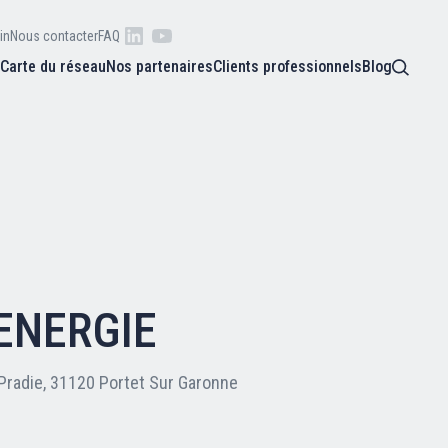
in
Nous contacter
FAQ
s
Carte du réseau
Nos partenaires
Clients professionnels
Blog
 raison
he
Qui sommes-nous ?
oire
Nos adhérents
ENERGIE
Carte du réseau
Pradie, 31120 Portet Sur Garonne
Nos partenaires