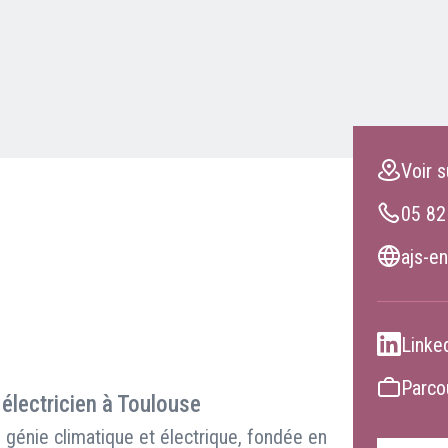
Clients professionnels
Blog
Voir s
05 82
ajs-en
Linke
Parcou
 électricien à Toulouse
génie climatique et électrique, fondée en