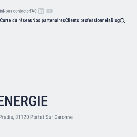
in
Nous contacter
FAQ
s
Carte du réseau
Nos partenaires
Clients professionnels
Blog
 raison
he
Qui sommes-nous ?
oire
Nos adhérents
ENERGIE
Carte du réseau
Pradie, 31120 Portet Sur Garonne
Nos partenaires