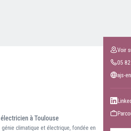
Clients professionnels
Blog
Voir s
05 82
ajs-en
Linke
Parcou
 électricien à Toulouse
génie climatique et électrique, fondée en