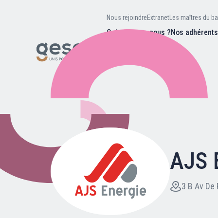
Nous rejoindre
Extranet
Les maîtres du ba
Qui sommes-nous ?
Nos adhérent
Nos missions
Valeurs et
d’être
Recherc
Notre équipe
Notre hist
AJS 
Nous rejoindre
Extranet
3 B Av De 
Les maîtres du bain