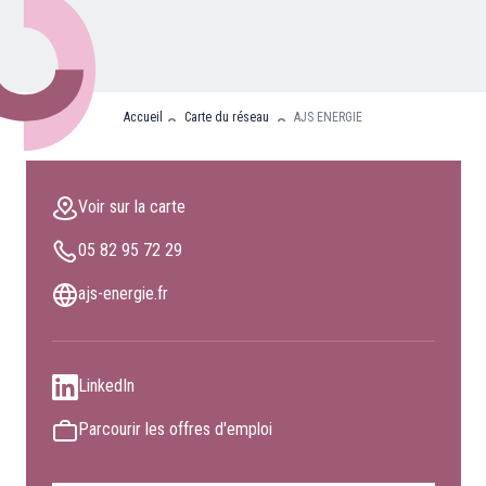
Nos partenaires
Clients professionnels
Accueil
Carte du réseau
AJS ENERGIE
Blog
Nous rejoindre
Voir sur la carte
Extranet
05 82 95 72 29
Les maîtres du bain
Nous contacter
ajs-energie.fr
FAQ
LinkedIn
Parcourir les offres d'emploi