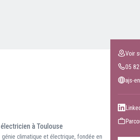
Clients professionnels
Blog
Voir s
05 82
ajs-en
Linke
Parcou
 électricien à Toulouse
génie climatique et électrique, fondée en