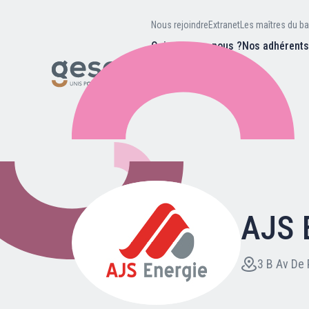
Nous rejoindre
Extranet
Les maîtres du ba
Qui sommes-nous ?
Nos adhérent
Nos missions
Valeurs et
d’être
Recherc
Notre équipe
Notre hist
AJS 
Nous rejoindre
Extranet
3 B Av De 
Les maîtres du bain