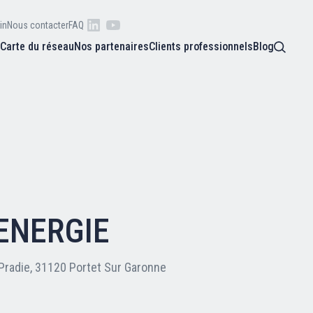
in
Nous contacter
FAQ
s
Carte du réseau
Nos partenaires
Clients professionnels
Blog
 raison
he
Qui sommes-nous ?
oire
Nos adhérents
ENERGIE
Carte du réseau
Pradie, 31120 Portet Sur Garonne
Nos partenaires