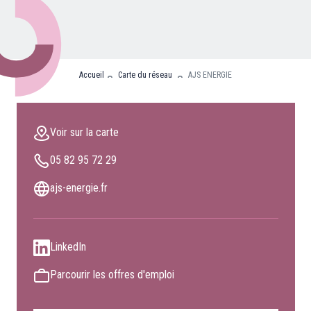
Nos partenaires
Clients professionnels
Accueil
Carte du réseau
AJS ENERGIE
Blog
Nous rejoindre
Voir sur la carte
Extranet
05 82 95 72 29
Les maîtres du bain
Nous contacter
ajs-energie.fr
FAQ
LinkedIn
Parcourir les offres d'emploi