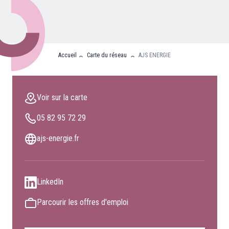
Nos partenaires
Clients professionnels
Accueil
Carte du réseau
AJS ENERGIE
Blog
Nous rejoindre
Voir sur la carte
Extranet
05 82 95 72 29
Les maîtres du bain
Nous contacter
ajs-energie.fr
FAQ
LinkedIn
Parcourir les offres d'emploi