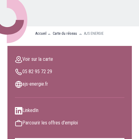
Nos partenaires
Clients professionnels
Accueil
Carte du réseau
AJS ENERGIE
Blog
Nous rejoindre
Voir sur la carte
Extranet
05 82 95 72 29
Les maîtres du bain
Nous contacter
ajs-energie.fr
FAQ
LinkedIn
Parcourir les offres d'emploi