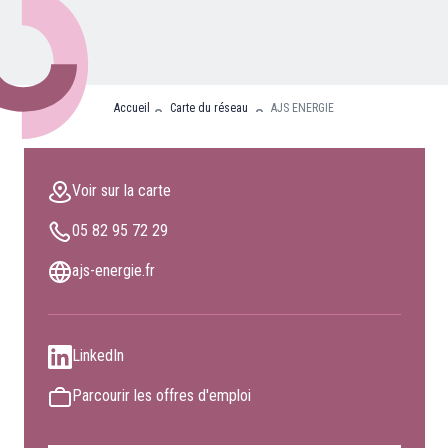
Nos partenaires
Clients professionnels
Accueil
Carte du réseau
AJS ENERGIE
Blog
Nous rejoindre
Voir sur la carte
Extranet
05 82 95 72 29
Les maîtres du bain
Nous contacter
ajs-energie.fr
FAQ
LinkedIn
Parcourir les offres d'emploi