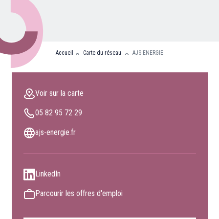
Nos partenaires
Clients professionnels
Accueil
Carte du réseau
AJS ENERGIE
Blog
Nous rejoindre
Voir sur la carte
Extranet
05 82 95 72 29
Les maîtres du bain
Nous contacter
ajs-energie.fr
FAQ
LinkedIn
Parcourir les offres d'emploi