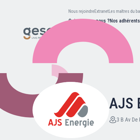
Nous rejoindre
Extranet
Les maîtres du ba
Qui sommes-nous ?
Nos adhérent
Nos missions
Valeurs et
d’être
Recherc
Notre équipe
Notre hist
AJS 
Nous rejoindre
Extranet
3 B Av De 
Les maîtres du bain