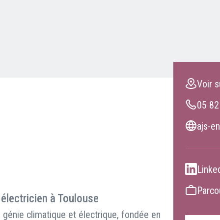
Clients professionnels
Blog
Voir s
05 82
ajs-en
Linke
Parcou
 électricien à Toulouse
génie climatique et électrique, fondée en