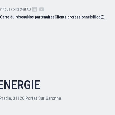
in
Nous contacter
FAQ
s
Carte du réseau
Nos partenaires
Clients professionnels
Blog
 raison
he
Qui sommes-nous ?
oire
Nos adhérents
ENERGIE
Carte du réseau
Pradie, 31120 Portet Sur Garonne
Nos partenaires