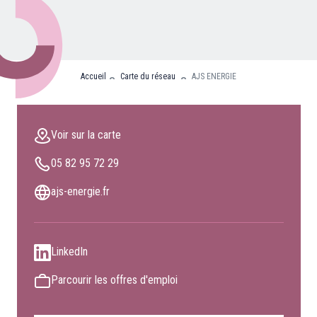
Nos partenaires
Clients professionnels
Accueil
Carte du réseau
AJS ENERGIE
Blog
Nous rejoindre
Voir sur la carte
Extranet
05 82 95 72 29
Les maîtres du bain
Nous contacter
ajs-energie.fr
FAQ
LinkedIn
Parcourir les offres d'emploi