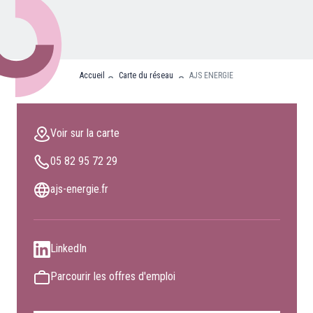
Nos partenaires
Clients professionnels
Accueil
Carte du réseau
AJS ENERGIE
Blog
Nous rejoindre
Voir sur la carte
Extranet
05 82 95 72 29
Les maîtres du bain
Nous contacter
ajs-energie.fr
FAQ
LinkedIn
Parcourir les offres d'emploi