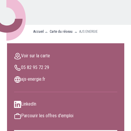
Nos partenaires
Clients professionnels
Accueil
Carte du réseau
AJS ENERGIE
Blog
Nous rejoindre
Voir sur la carte
Extranet
05 82 95 72 29
Les maîtres du bain
Nous contacter
ajs-energie.fr
FAQ
LinkedIn
Parcourir les offres d'emploi