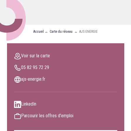
Nos partenaires
Clients professionnels
Accueil
Carte du réseau
AJS ENERGIE
Blog
Nous rejoindre
Voir sur la carte
Extranet
05 82 95 72 29
Les maîtres du bain
Nous contacter
ajs-energie.fr
FAQ
LinkedIn
Parcourir les offres d'emploi